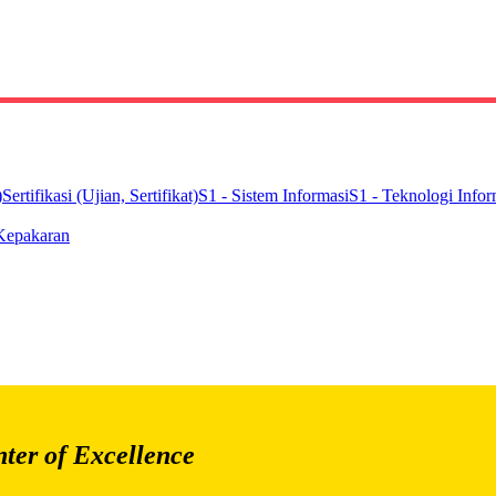
)
Sertifikasi (Ujian, Sertifikat)
S1 - Sistem Informasi
S1 - Teknologi Infor
Kepakaran
ter of Excellence