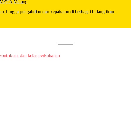
TIMATA Malang
ian, hingga pengabdian dan kepakaran di berbagai bidang ilmu.
kontribusi, dan kelas perkuliahan