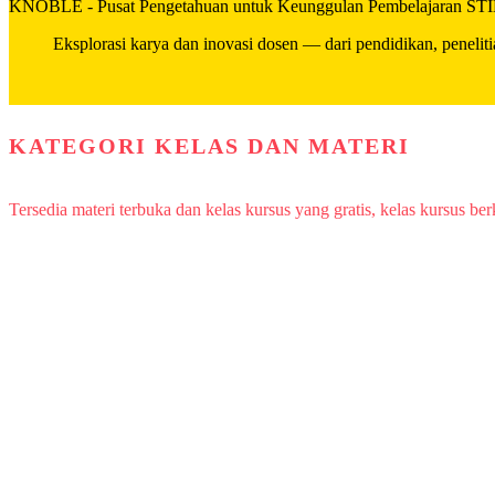
KNOBLE - Pusat Pengetahuan untuk Keunggulan Pembelajaran S
Eksplorasi karya dan inovasi dosen — dari pendidikan, penelit
KATEGORI KELAS DAN MATERI
Tersedia materi terbuka dan kelas kursus yang gratis, kelas kursus ber